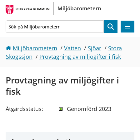
Gå direkt till sidans innehåll
Miljöbarometern
Sök
Miljöbarometern
/
Vatten
/
Sjöar
/
Stora
Skogssjön
/
Provtagning av miljögifter i fisk
Provtagning av miljögifter i
fisk
Åtgärdsstatus:
Genomförd 2023