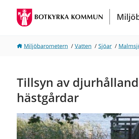
Gå direkt till sidans innehåll
Miljö
Miljöbarometern
/
Vatten
/
Sjöar
/
Malmsj
Tillsyn av djurhållan
hästgårdar