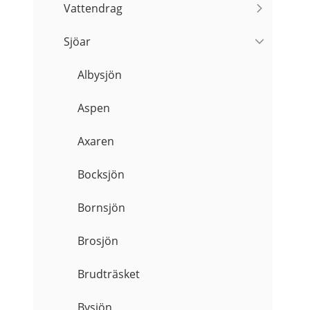
Vattendrag
Sjöar
Albysjön
Aspen
Axaren
Bocksjön
Bornsjön
Brosjön
Brudträsket
Bysjön