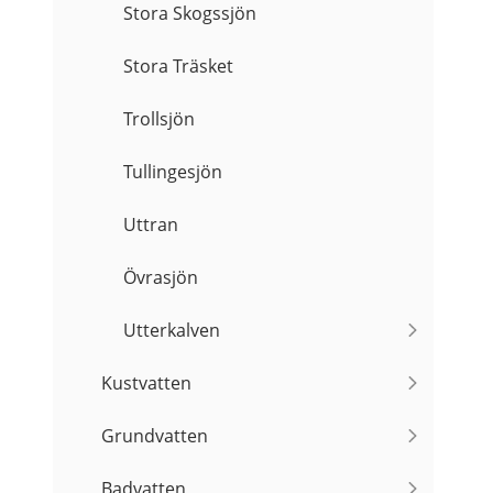
Stora Skogssjön
Stora Träsket
Trollsjön
Tullingesjön
Uttran
Övrasjön
Utterkalven
Kustvatten
Grundvatten
Badvatten