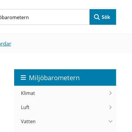
Sök
årdar
Miljöbarometern
Klimat
Luft
Vatten