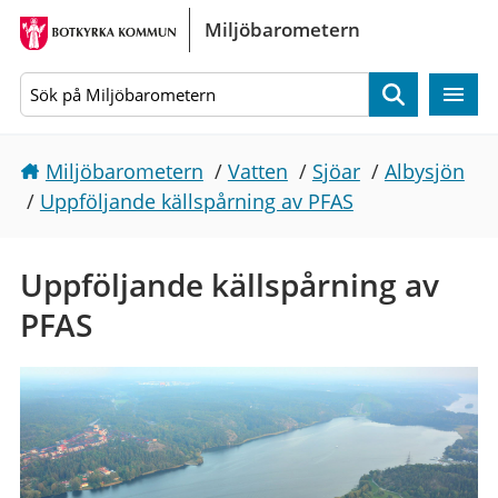
Gå direkt till sidans innehåll
Miljöbarometern
Sök
Miljöbarometern
/
Vatten
/
Sjöar
/
Albysjön
/
Uppföljande källspårning av PFAS
Uppföljande källspårning av
PFAS