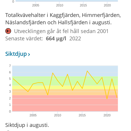
0
2005
2010
2015
2020
Totalkvävehalter i Kaggfjärden, Himmerfjärden,
Näslandsfjärden och Hallsfjärden i augusti.
Utvecklingen går åt fel håll sedan 2001
Senaste värdet:
664 µg/l
2022
Siktdjup
7
6
5
4
3
2
1
0
2005
2010
2015
2020
Siktdjup i augusti.