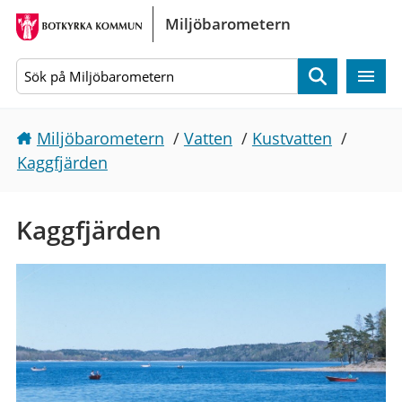
Gå direkt till sidans innehåll
Miljöbarometern
Sök
Miljöbarometern
/
Vatten
/
Kustvatten
/
Kaggfjärden
Kaggfjärden