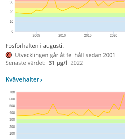
30
20
10
0
2005
2010
2015
2020
Fosforhalten i augusti.
Utvecklingen går åt fel håll sedan 2001
Senaste värdet:
31 µg/l
2022
Kvävehalter
700
600
500
400
300
200
100