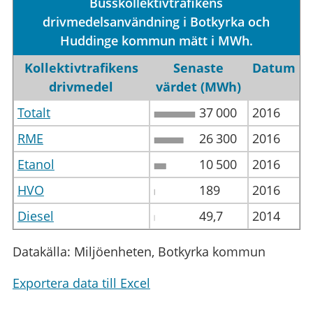
Busskollektivtrafikens
drivmedelsanvändning i Botkyrka och
Huddinge kommun mätt i MWh.
Kollektivtrafikens
Senaste
Datum
drivmedel
värdet (MWh)
Totalt
37
000
2016
RME
26
300
2016
Etanol
10
500
2016
HVO
189
2016
Diesel
49,7
2014
Datakälla: Miljöenheten, Botkyrka kommun
Exportera data till Excel