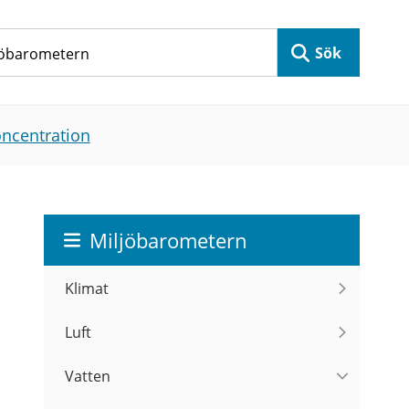
Sök
ncentration
Miljöbarometern
Klimat
Luft
Vatten