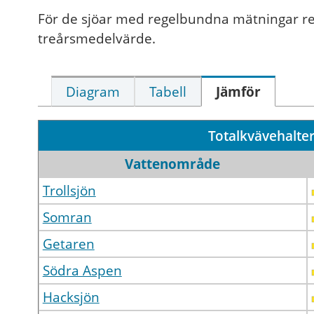
För de sjöar med regelbundna mätningar r
treårsmedelvärde.
Diagram
Tabell
Jämför
Totalkvävehalter 
Vattenområde
Trollsjön
Somran
Getaren
Södra Aspen
Hacksjön