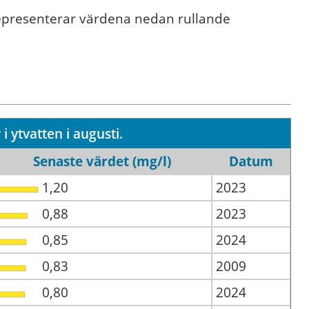
epresenterar värdena nedan rullande
i ytvatten i augusti.
Senaste värdet (mg/l)
Datum
1,20
2023
0,88
2023
0,85
2024
0,83
2009
0,80
2024