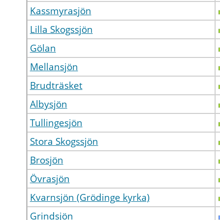
Kassmyrasjön
Lilla Skogssjön
Gölan
Mellansjön
Brudträsket
Albysjön
Tullingesjön
Stora Skogssjön
Brosjön
Övrasjön
Kvarnsjön (Grödinge kyrka)
Grindsjön