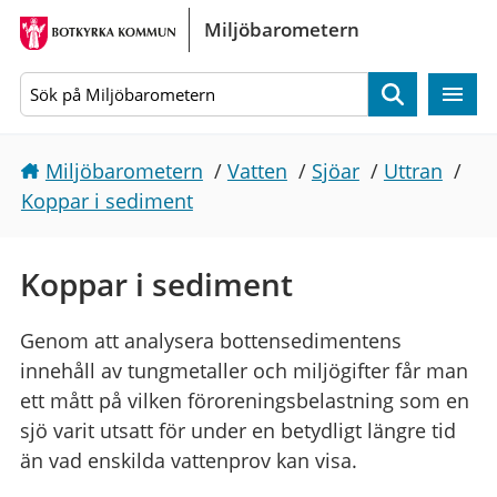
Gå direkt till sidans innehåll
Miljöbarometern
Sök
Miljöbarometern
/
Vatten
/
Sjöar
/
Uttran
/
Koppar i sediment
Koppar i sediment
Genom att analysera bottensedimentens
innehåll av tungmetaller och miljögifter får man
ett mått på vilken föroreningsbelastning som en
sjö varit utsatt för under en betydligt längre tid
än vad enskilda vattenprov kan visa.