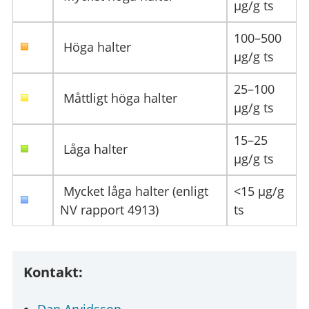
µg/g ts
100–500
Höga halter
µg/g ts
25–100
Måttligt höga halter
µg/g ts
15–25
Låga halter
µg/g ts
Mycket låga halter (enligt
<15 µg/g
NV rapport 4913)
ts
Kontakt: