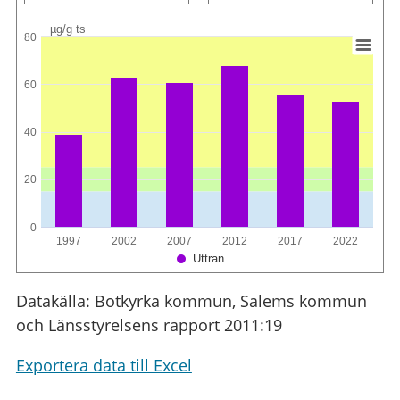
µg/g ts
80
60
40
20
0
1997
2002
2007
2012
2017
2022
Uttran
Datakälla: Botkyrka kommun, Salems kommun
och Länsstyrelsens rapport 2011:19
Exportera data till Excel