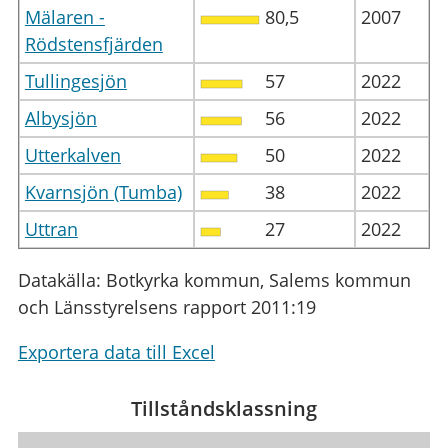
Mälaren -
80,5
2007
Rödstensfjärden
Tullingesjön
57
2022
Albysjön
56
2022
Utterkalven
50
2022
Kvarnsjön (Tumba)
38
2022
Uttran
27
2022
Datakälla: Botkyrka kommun, Salems kommun
och Länsstyrelsens rapport 2011:19
Exportera data till Excel
Tillståndsklassning