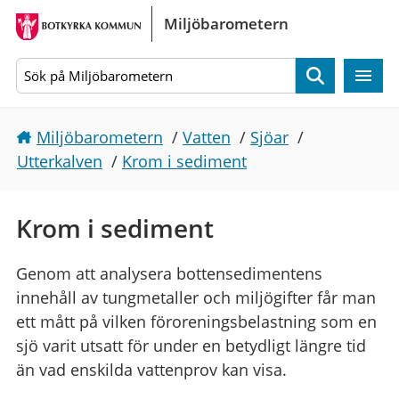
Gå direkt till sidans innehåll
Miljöbarometern
Sök
Miljöbarometern
/
Vatten
/
Sjöar
/
Utterkalven
/
Krom i sediment
Krom i sediment
Genom att analysera bottensedimentens
innehåll av tungmetaller och miljögifter får man
ett mått på vilken föroreningsbelastning som en
sjö varit utsatt för under en betydligt längre tid
än vad enskilda vattenprov kan visa.