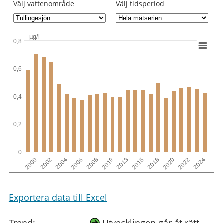
Välj vattenområde
Välj tidsperiod
µg/l
0,8
0,6
0,4
0,2
0
2000
2002
2004
2006
2008
2010
2013
2015
2018
2020
2022
2024
Exportera data till Excel
Trend:
Utvecklingen går åt rätt