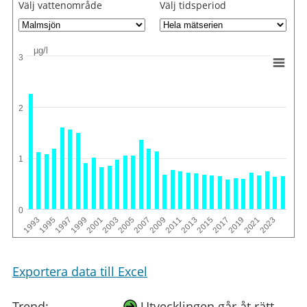
Välj vattenområde
Välj tidsperiod
µg/l
3
2
1
0
2011
2013
2015
2017
2019
2021
2023
1993
1995
1997
1999
2001
2003
2005
2007
2009
Exportera data till Excel
Trend:
Utvecklingen går åt rätt