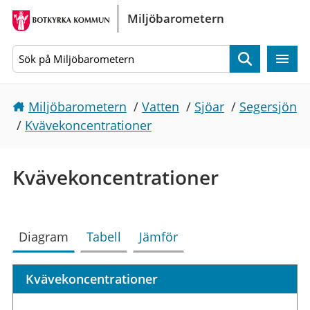
Gå direkt till sidans innehåll
Miljöbarometern
Sök
Miljöbarometern
/
Vatten
/
Sjöar
/
Segersjön
/
Kvävekoncentrationer
Kvävekoncentrationer
Diagram
Tabell
Jämför
Kvävekoncentrationer