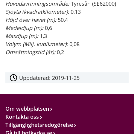
Huvudavrinningsområde:
Tyresån (SE62000)
Sjöyta (kvadratkilometer):
0,13
Höjd över havet (m):
50,4
Medeldjup (m):
0,6
Maxdjup (m):
1,3
Volym (Milj. kubikmeter):
0,08
Omsättningstid (år):
0,2
Uppdaterad:
2019-11-25
Om webbplatsen
Kontakta oss
Tillgänglighetsredogörelse
Gå till botkyrka.se