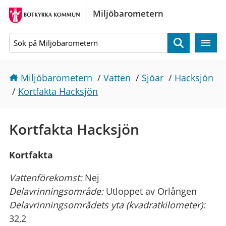
Gå direkt till sidans innehåll
Miljöbarometern
Sök
Miljöbarometern
/
Vatten
/
Sjöar
/
Hacksjön
/
Kortfakta Hacksjön
Kortfakta Hacksjön
Kortfakta
Vattenförekomst:
Nej
Delavrinningsområde:
Utloppet av Orlången
Delavrinningsområdets yta (kvadratkilometer):
32,2