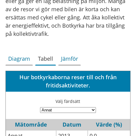
eller gå ger en låg belastning på miljön. Många
av de resor vi gör med bilen är korta och kan
ersättas med cykel eller gång. Att åka kollektivt
är energieffektivt, och Botkyrka har bra tillgång
på kollektivtrafik.
Diagram
Tabell
Jämför
Hur botkyrkaborna reser till och från
fritidsaktiviteter.
Välj färdsätt
Mätområde
Datum
Värde (%)
Annat
2013
0,0