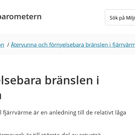
barometern
on
/
Återvunna och förnyelsebara bränslen i fjärrvä
lsebara bränslen i
n
 fjärrvärme är en anledning till de relativt låga