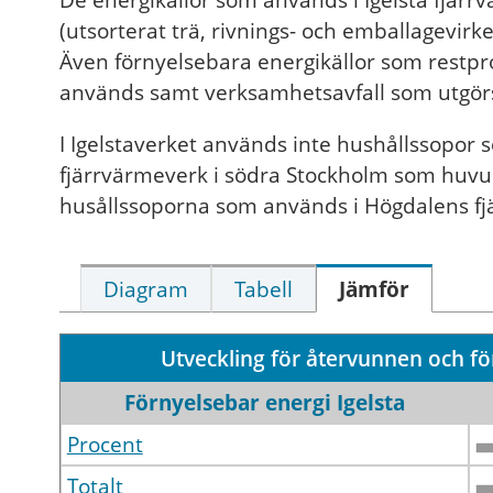
De energikällor som används i Igelsta fjärrvä
(utsorterat trä, rivnings- och emballagevirk
Även förnyelsebara energikällor som restpr
används samt verksamhetsavfall som utgörs 
I Igelstaverket används inte hushållssopor s
fjärrvärmeverk i södra Stockholm som huvu
husållssoporna som används i Högdalens f
Diagram
Tabell
Jämför
Utveckling för återvunnen och fö
Förnyelsebar energi Igelsta
Procent
Totalt