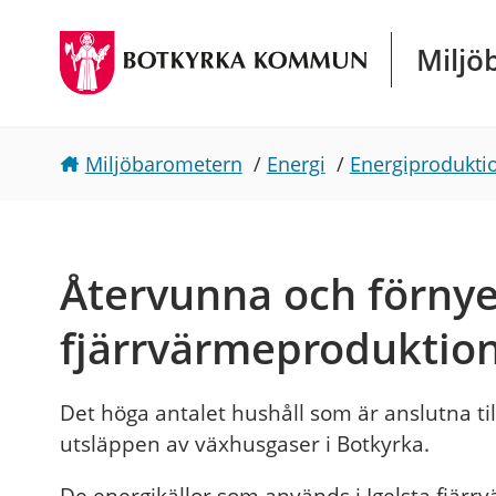
Gå direkt till sidans innehåll
Miljö
Miljöbarometern
/
Energi
/
Energiprodukti
Återvunna och förnye
fjärrvärmeproduktio
Det höga antalet hushåll som är anslutna till
utsläppen av växhusgaser i Botkyrka.