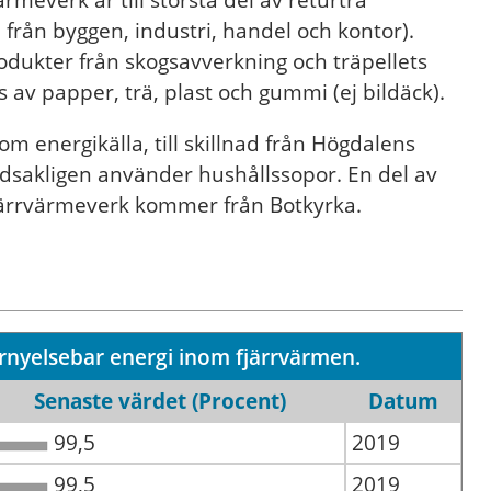
rmeverk är till största del av returträ
e från byggen, industri, handel och kontor).
odukter från skogsavverkning och träpellets
av papper, trä, plast och gummi (ej bildäck).
om energikälla, till skillnad från Högdalens
dsakligen använder hushållssopor. En del av
järrvärmeverk kommer från Botkyrka.
rnyelsebar energi inom fjärrvärmen.
Senaste värdet (Procent)
Datum
99,5
2019
99,5
2019