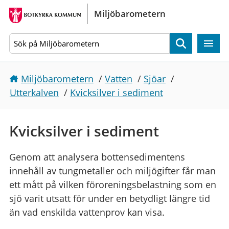
Gå direkt till sidans innehåll
Miljöbarometern
Sök
Miljöbarometern
/
Vatten
/
Sjöar
/
Utterkalven
/
Kvicksilver i sediment
Kvicksilver i sediment
Genom att analysera bottensedimentens
innehåll av tungmetaller och miljögifter får man
ett mått på vilken föroreningsbelastning som en
sjö varit utsatt för under en betydligt längre tid
än vad enskilda vattenprov kan visa.