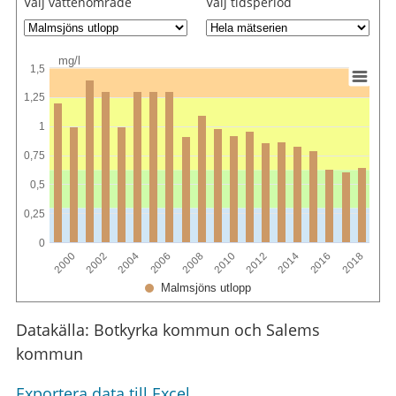
Välj vattenområde
Välj tidsperiod
mg/l
1,5
1,25
1
0,75
0,5
0,25
0
2004
2014
2002
2012
2000
2010
2008
2018
2006
2016
Malmsjöns utlopp
Datakälla: Botkyrka kommun och Salems
kommun
Exportera data till Excel