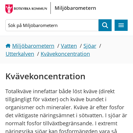
Gå direkt till sidans innehåll
Miljöbarometern
Sök
Miljöbarometern
/
Vatten
/
Sjöar
/
Utterkalven
/
Kvävekoncentration
Kvävekoncentration
Totalkväve innefattar både löst kväve (direkt
tillgängligt för växter) och kväve bundet i
organismer och mineraler. Kväve är efter fosfor
det viktigaste näringsämnet i sötvatten. I sjöar är
normalt fosfor tillväxtbegränsande. I extremt
näringsrika sjöar kan fosformängden vara så