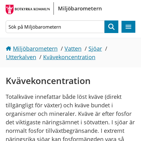
Gå direkt till sidans innehåll
Miljöbarometern
Sök
Miljöbarometern
/
Vatten
/
Sjöar
/
Utterkalven
/
Kvävekoncentration
Kvävekoncentration
Totalkväve innefattar både löst kväve (direkt
tillgängligt för växter) och kväve bundet i
organismer och mineraler. Kväve är efter fosfor
det viktigaste näringsämnet i sötvatten. I sjöar är
normalt fosfor tillväxtbegränsande. I extremt
näringsrika sjöar kan fosformängden vara så