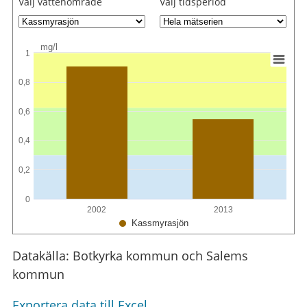
Välj vattenområde
Välj tidsperiod
mg/l
1
0,8
0,6
0,4
0,2
0
2002
2013
Kassmyrasjön
Datakälla: Botkyrka kommun och Salems
kommun
Exportera data till Excel