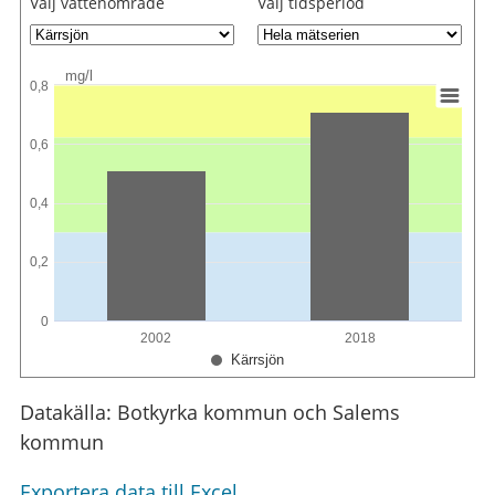
Välj vattenområde
Välj tidsperiod
mg/l
0,8
0,6
0,4
0,2
0
2002
2018
Kärrsjön
Datakälla: Botkyrka kommun och Salems
kommun
Exportera data till Excel