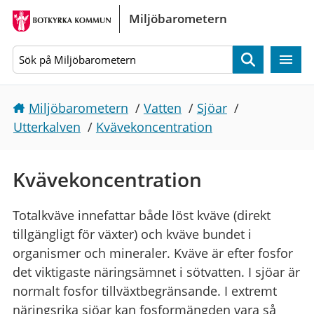
Gå direkt till sidans innehåll
Miljöbarometern
Sök
Miljöbarometern
/
Vatten
/
Sjöar
/
Utterkalven
/
Kvävekoncentration
Kvävekoncentration
Totalkväve innefattar både löst kväve (direkt
tillgängligt för växter) och kväve bundet i
organismer och mineraler. Kväve är efter fosfor
det viktigaste näringsämnet i sötvatten. I sjöar är
normalt fosfor tillväxtbegränsande. I extremt
näringsrika sjöar kan fosformängden vara så