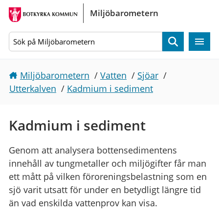
Gå direkt till sidans innehåll
Miljöbarometern
Sök
Miljöbarometern
/
Vatten
/
Sjöar
/
Utterkalven
/
Kadmium i sediment
Kadmium i sediment
Genom att analysera bottensedimentens
innehåll av tungmetaller och miljögifter får man
ett mått på vilken föroreningsbelastning som en
sjö varit utsatt för under en betydligt längre tid
än vad enskilda vattenprov kan visa.