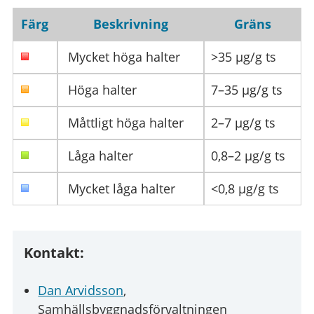
Färg
Beskrivning
Gräns
Mycket höga halter
>35 µg/g ts
Höga halter
7–35 µg/g ts
Måttligt höga halter
2–7 µg/g ts
Låga halter
0,8–2 µg/g ts
Mycket låga halter
<0,8 µg/g ts
Kontakt:
Dan Arvidsson
,
Samhällsbyggnadsförvaltningen