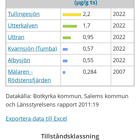
(µg/g ts)
Tullingesjön
2,2
2022
Utterkalven
1,7
2022
Uttran
0,95
2022
Kvarnsjön (Tumba)
0,57
2022
Albysjön
0,55
2022
Mälaren -
0,284
2007
Rödstensfjärden
Datakälla: Botkyrka kommun, Salems kommun
och Länsstyrelsens rapport 2011:19
Exportera data till Excel
Tillståndsklassning