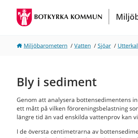
Gå direkt till sidans innehåll
Miljö
Miljöbarometern
/
Vatten
/
Sjöar
/
Utterka
Bly i sediment
Genom att analysera bottensedimentens inne
ett mått på vilken föroreningsbelastning som
längre tid än vad enskilda vattenprov kan vi
I de översta centimetrarna av bottensedime