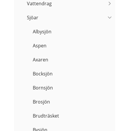
Vattendrag
Sjöar
Albysjön
Aspen
Axaren
Bocksjön
Bornsjön
Brosjön
Brudträsket
Bysjön