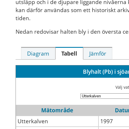
utsläpp och i de djupare liggande nivåerna
kan därför användas som ett historiskt arkiv
tiden.
Nedan redovisar halten bly i den översta c
Diagram
Tabell
Jämför
Blyhalt (Pb) i sj
Välj v
Mätområde
Dat
Utterkalven
1997