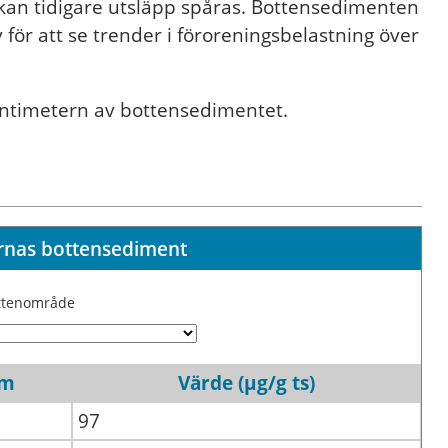
 kan tidigare utsläpp spåras. Bottensedimenten
 för att se trender i föroreningsbelastning över
entimetern av bottensedimentet.
öarnas bottensediment
attenområde
um
Värde (µg/g ts)
97