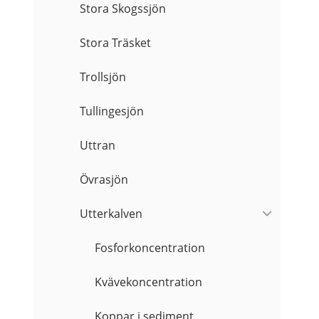
Stora Skogssjön
Stora Träsket
Trollsjön
Tullingesjön
Uttran
Övrasjön
Utterkalven
Fosforkoncentration
Kvävekoncentration
Koppar i sediment