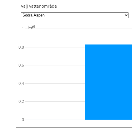
Välj vattenområde
µg/l
1
0,8
0,6
0,4
0,2
0