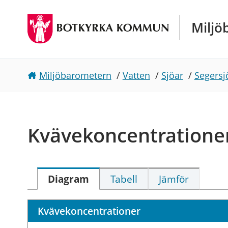
Gå direkt till sidans innehåll
Miljö
Miljöbarometern
/
Vatten
/
Sjöar
/
Segersj
Kvävekoncentratione
Diagram
Tabell
Jämför
Kvävekoncentrationer