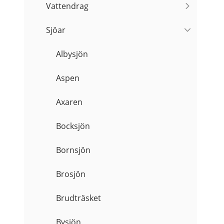
Vattendrag
Sjöar
Albysjön
Aspen
Axaren
Bocksjön
Bornsjön
Brosjön
Brudträsket
Bysjön