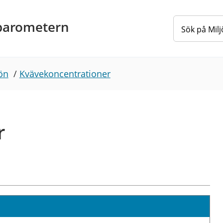
barometern
ön
/
Kvävekoncentrationer
r