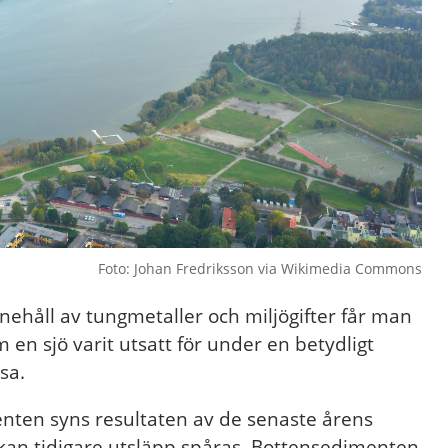
Foto: Johan Fredriksson via Wikimedia Commons
håll av tungmetaller och miljögifter får man
 en sjö varit utsatt för under en betydligt
sa.
nten syns resultaten av de senaste årens
 kan tidigare utsläpp spåras. Bottensedimenten