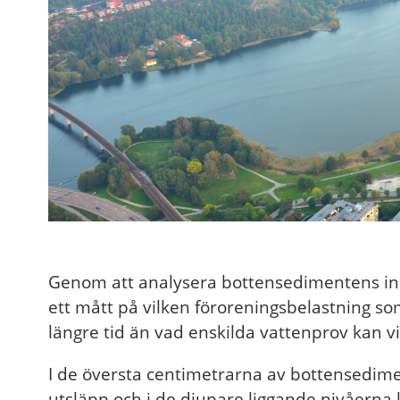
Genom att analysera bottensedimentens inne
ett mått på vilken föroreningsbelastning som
längre tid än vad enskilda vattenprov kan vi
I de översta centimetrarna av bottensedime
utsläpp och i de djupare liggande nivåerna