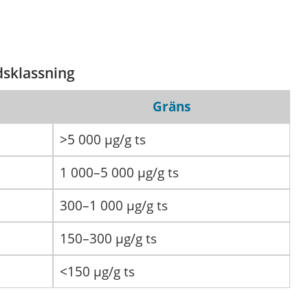
dsklassning
Gräns
>5
000
µg/g ts
1
000
–5
000
µg/g ts
300–1
000
µg/g ts
150–300 µg/g ts
<150 µg/g ts