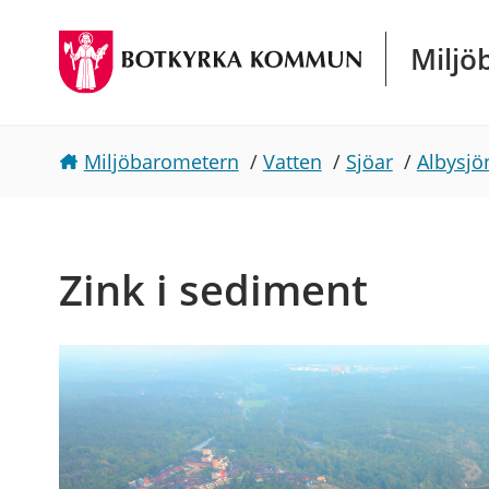
Gå direkt till sidans innehåll
Miljö
Miljöbarometern
/
Vatten
/
Sjöar
/
Albysjö
Zink i sediment