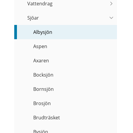
Vattendrag
Sjöar
Albysjön
Aspen
Axaren
Bocksjön
Bornsjön
Brosjön
Brudträsket
Bysjön