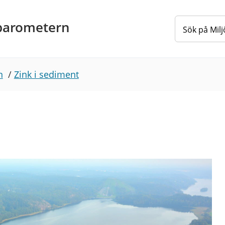
barometern
n
/
Zink i sediment