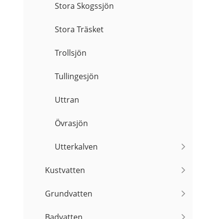
Stora Skogssjön
Stora Träsket
Trollsjön
Tullingesjön
Uttran
Övrasjön
Utterkalven
Kustvatten
Grundvatten
Badvatten