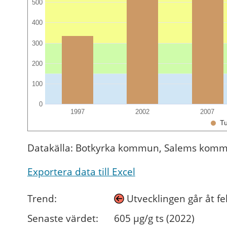
500
400
300
200
100
0
1997
2002
2007
Tu
Datakälla: Botkyrka kommun, Salems kommu
Exportera data till Excel
Trend:
Utvecklingen går åt fe
Senaste värdet:
605 µg/g ts (2022)